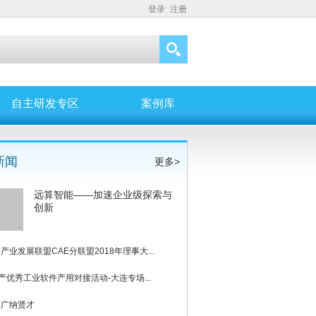
登录
注册
自主研发专区
案例库
新闻
更多>
远算智能——加速企业级探索与
创新
产业发展联盟CAE分联盟2018年理事大...
8国产优秀工业软件产用对接活动-大连专场...
算广纳贤才