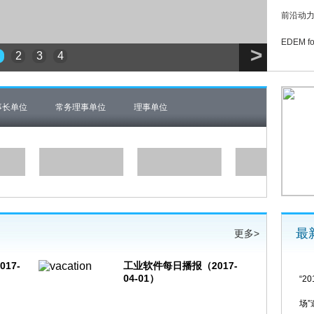
​前沿动
​EDEM
>
1
2
3
4
事长单位
常务理事单位
理事单位
最
更多>
17-
工业软件每日播报（2017-
04-01）
“
场”