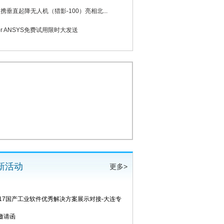
力携垂直起降无人机（猎影-100）亮相北...
 for ANSYS免费试用限时大发送
新活动
更多>
2017国产工业软件优秀解决方案展示对接-大连专
邀请函